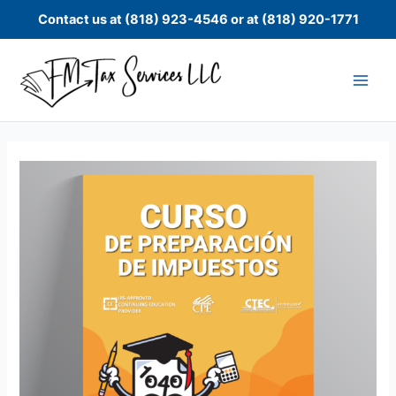
Skip
Contact us at (818) 923-4546 or at (818) 920-1771
to
content
Curso
de
preparación
de
impuestos
quantity