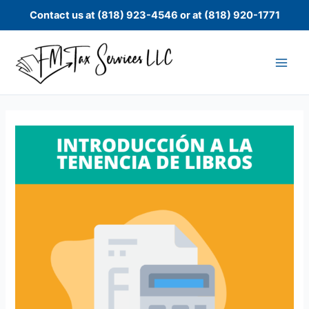
Skip
Contact us at (818) 923-4546 or at (818) 920-1771
to
content
Tenencia
de
libros
basica:
Introducción
a
la
tenencia
de
libros
quantity