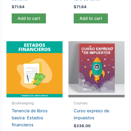
$
71.64
$
71.64
Add to cart
Add to cart
Bookkeeping
Courses
Tenencia de libros
Curso expreso de
basica: Estados
impuestos
financieros
$
336.00